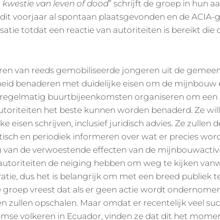
n kwestie van leven of dood
” schrijft de groep in hun a
dit voorjaar al spontaan plaatsgevonden en de ACIA-g
satie totdat een reactie van autoriteiten is bereikt di
ren van reeds gemobiliseerde jongeren uit de gemee
eid benaderen met duidelijke eisen om de mijnbouw e
n regelmatig buurtbijeenkomsten organiseren om een ​
autoriteiten het beste kunnen worden benaderd. Ze wil
e eisen schrijven, inclusief juridisch advies. Ze zullen 
isch en periodiek informeren over wat er precies wor
an de verwoestende effecten van de mijnbouwactiviteit
autoriteiten de neiging hebben om weg te kijken van
ratie, dus het is belangrijk om met een breed publiek
e groep vreest dat als er geen actie wordt ondernomen
en zullen opschalen. Maar omdat er recentelijk veel suc
mse volkeren in Ecuador, vinden ze dat dit het momen