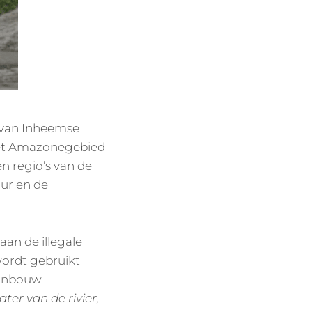
 van Inheemse
 het Amazonegebied
n regio’s van de
uur en de
an de illegale
wordt gebruikt
ijnbouw
ter van de rivier,