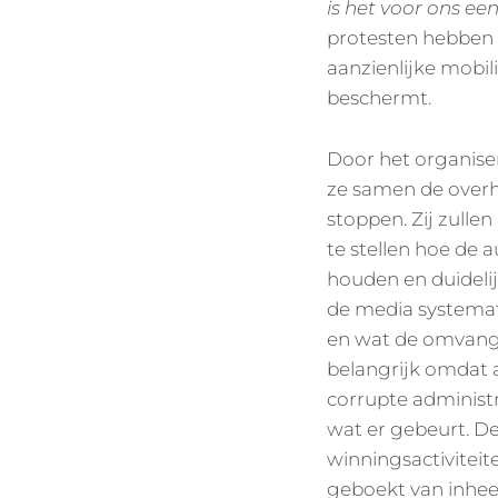
is het voor ons ee
protesten hebben 
aanzienlijke mobili
beschermt.
Door het organise
ze samen de overh
stoppen. Zij zulle
te stellen hoe de 
houden en duidelijk
de media systemat
en wat de omvang v
belangrijk omdat 
corrupte administ
wat er gebeurt. D
winningsactiviteit
geboekt van inhee