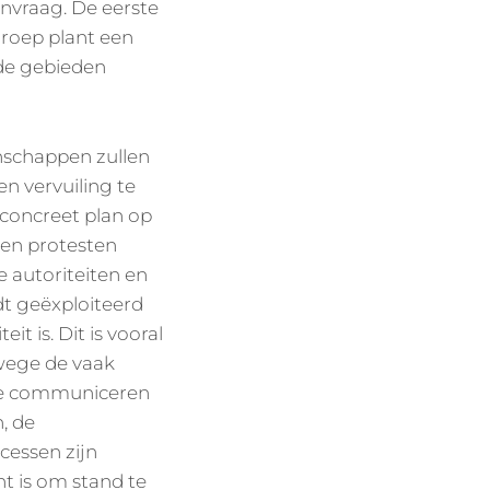
anvraag. De eerste
roep plant een
e de gebieden
nschappen zullen
n vervuiling te
​concreet plan op
len protesten
de autoriteiten en
dt geëxploiteerd
 is. Dit is vooral
wege de vaak
 te communiceren
, de
cessen zijn
t is om stand te