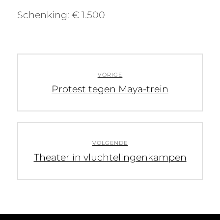
Schenking: € 1.500
Bericht
navigatie
VORIGE
Vorig
Protest tegen Maya-trein
bericht:
VOLGENDE
Volgend
Theater in vluchtelingenkampen
bericht: