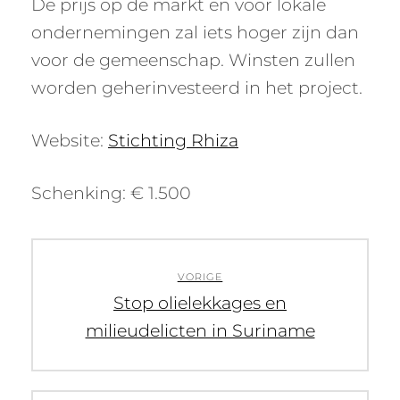
De prijs op de markt en voor lokale
ondernemingen zal iets hoger zijn dan
voor de gemeenschap. Winsten zullen
worden geherinvesteerd in het project.
Website:
Stichting Rhiza
Schenking: € 1.500
Bericht
navigatie
VORIGE
Vorig
Stop olielekkages en
bericht:
milieudelicten in Suriname